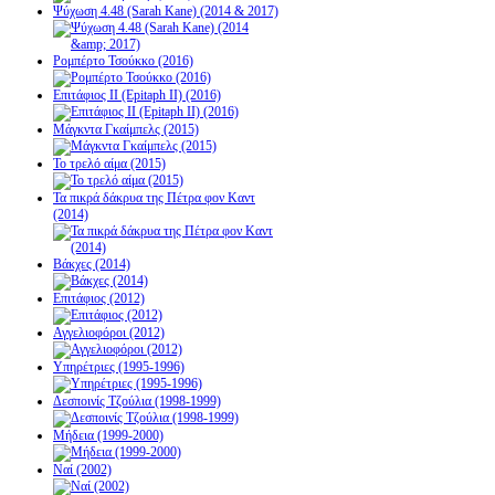
Ψύχωση 4.48 (Sarah Kane) (2014 & 2017)
Ρομπέρτο Τσούκκο (2016)
Επιτάφιος ΙΙ (Epitaph II) (2016)
Μάγκντα Γκαίμπελς (2015)
Το τρελό αίμα (2015)
Τα πικρά δάκρυα της Πέτρα φον Καντ
(2014)
Βάκχες (2014)
Επιτάφιος (2012)
Αγγελιοφόροι (2012)
Υπηρέτριες (1995-1996)
Δεσποινίς Τζούλια (1998-1999)
Μήδεια (1999-2000)
Ναί (2002)