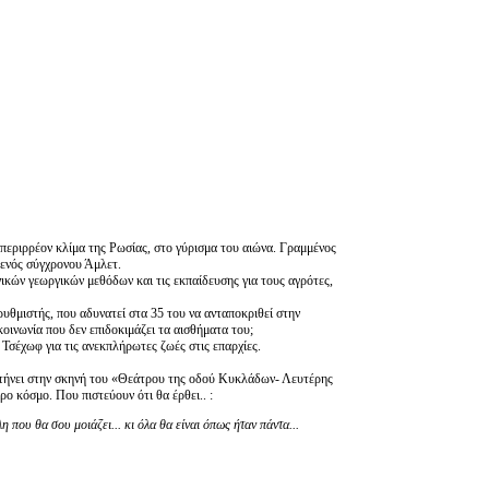
 περιρρέον κλίμα της Ρωσίας, στο γύρισμα του αιώνα. Γραμμένος
 ενός σύγχρονου Άμλετ.
κών γεωργικών μεθόδων και τις εκπαίδευσης για τους αγρότες,
ρυθμιστής, που αδυνατεί στα 35 του να ανταποκριθεί στην
οινωνία που δεν επιδοκιμάζει τα αισθήματα του;
 Τσέχωφ για τις ανεκπλήρωτες ζωές στις επαρχίες.
στήνει στην σκηνή του «Θεάτρου της οδού Κυκλάδων- Λευτέρης
ο κόσμο. Που πιστεύουν ότι θα έρθει.. :
 που θα σου μοιάζει... κι όλα θα είναι όπως ήταν πάντα...