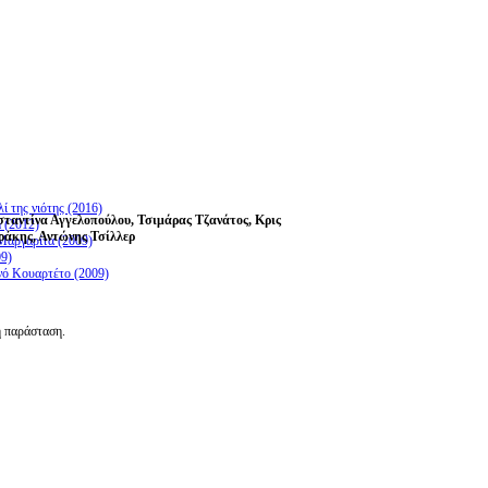
ί της νιότης (2016)
ταντίνα Αγγελοπούλου, Τσιμάρας Τζανάτος, Κρις
 (2012)
ράκης, Αντώνης Τσίλλερ
Μαργαρίτα (2009)
09)
νό Κουαρτέτο (2009)
η παράσταση.