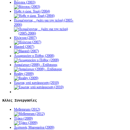
Βόιτσεκ (2003)
Ήρθε η ώρα. Τομή (2004)
Περιμένοντας... (κάτι για την πείνα) (2005-
2006)
Ηλέκτρα (2007)
Blasted (2007)
Λεωφορείον ο Πόθος (2008)
Αγαμέμνων (2008) - Επίδαυρος
Reality (2009)
Έρωτας υπό κατάρρευση (2010)
Άλλες
Συνεργασίες
Mellemrum (2012)
Τζάκυ (2009)
Δεσποινίς Μαργαρίτα (2009)