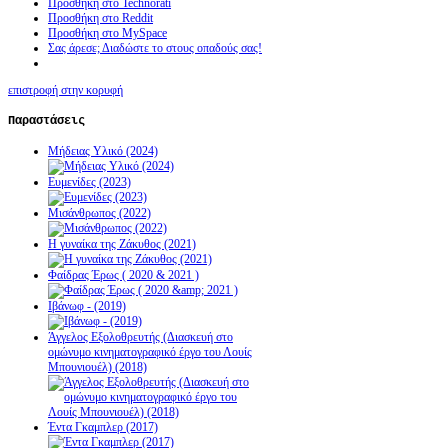
Προσθήκη στο Technorati
Προσθήκη στο Reddit
Προσθήκη στο MySpace
Σας άρεσε; Διαδώστε το στους οπαδούς σας!
επιστροφή στην κορυφή
Παραστάσεις
Μήδειας Υλικό (2024)
Ευμενίδες (2023)
Μισάνθρωπος (2022)
Η γυναίκα της Ζάκυθος (2021)
Φαίδρας Έρως ( 2020 & 2021 )
Ιβάνωφ - (2019)
Άγγελος Εξολοθρευτής (Διασκευή στο
ομώνυμο κινηματογραφικό έργο του Λουίς
Μπουνιουέλ) (2018)
Έντα Γκαμπλερ (2017)