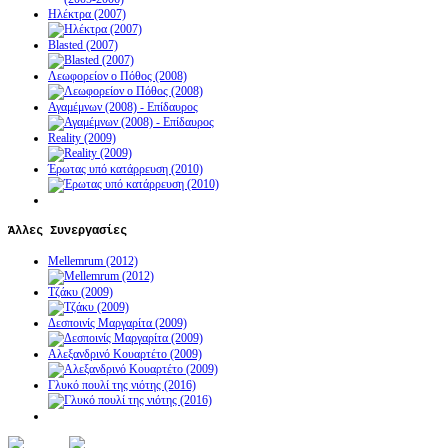
Ηλέκτρα (2007)
Blasted (2007)
Λεωφορείον ο Πόθος (2008)
Αγαμέμνων (2008) - Επίδαυρος
Reality (2009)
Έρωτας υπό κατάρρευση (2010)
Άλλες
Συνεργασίες
Mellemrum (2012)
Τζάκυ (2009)
Δεσποινίς Μαργαρίτα (2009)
Αλεξανδρινό Κουαρτέτο (2009)
Γλυκό πουλί της νιότης (2016)