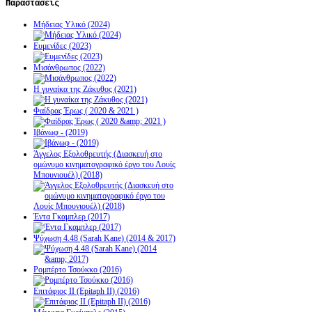
Παραστάσεις
Μήδειας Υλικό (2024)
Ευμενίδες (2023)
Μισάνθρωπος (2022)
Η γυναίκα της Ζάκυθος (2021)
Φαίδρας Έρως ( 2020 & 2021 )
Ιβάνωφ - (2019)
Άγγελος Εξολοθρευτής (Διασκευή στο
ομώνυμο κινηματογραφικό έργο του Λουίς
Μπουνιουέλ) (2018)
Έντα Γκαμπλερ (2017)
Ψύχωση 4.48 (Sarah Kane) (2014 & 2017)
Ρομπέρτο Τσούκκο (2016)
Επιτάφιος ΙΙ (Epitaph II) (2016)