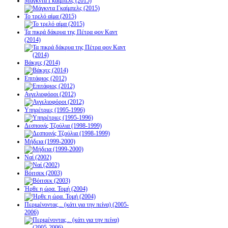
Μάγκντα Γκαίμπελς (2015)
Το τρελό αίμα (2015)
Τα πικρά δάκρυα της Πέτρα φον Καντ
(2014)
Βάκχες (2014)
Επιτάφιος (2012)
Αγγελιοφόροι (2012)
Υπηρέτριες (1995-1996)
Δεσποινίς Τζούλια (1998-1999)
Μήδεια (1999-2000)
Ναί (2002)
Βόιτσεκ (2003)
Ήρθε η ώρα. Τομή (2004)
Περιμένοντας... (κάτι για την πείνα) (2005-
2006)