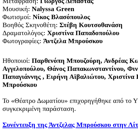
Μετάφραση:
Γιώργος Δεπάστας
Μουσική:
Nalyssa Green
Φωτισμοί:
Νίκος Βλασόπουλος
Βοηθός Σκηνοθέτη:
Στέβη Κουτσοθανάση
Δραματολόγος:
Χριστίνα Παπαδοπούλου
Φωτογραφίες:
Άντζελα Μπρούσκου
Ηθοποιοί:
Παρθενόπη Μπουζούρη, Ανδρέας Κω
Αγγελοπούλου, Θάνος Παπακωνσταντίνου, Φιν
Παπαγιάννης , Ειρήνη Αϊβαλιώτου, Χριστίνα 
Μπρούσκου
Το «Θέατρο Δωματίου» επιχορηγήθηκε από το Υ
συγκεκριμένη παράσταση.
Συνέντευξη της Άντζελας Μπρούσκου στην Λί