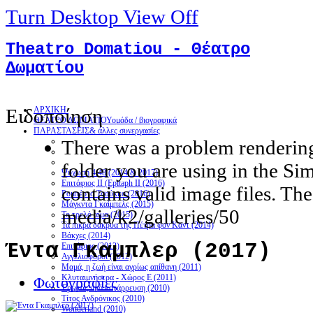
Turn Desktop View Off
Theatro Domatiou - Θέατρο
Δωματίου
Ειδοποίηση
ΑΡΧΙΚΗ
ΘΕΑΤΡΟ ΔΩΜΑΤΙΟΥ
ομάδα / βιογραφικά
ΠΑΡΑΣΤΑΣΕΙΣ
& άλλες συνεργασίες
There was a problem rendering
folder you are using in the Si
Ψύχωση 4.48 (2014 & 2017)
Επιτάφιος ΙΙ (Epitaph II (2016)
contains valid image files. The
Ρομπέρτο Τσούκκο (2016)
Μάγκντα Γκαίμπελς (2015)
media/k2/galleries/50
Το τρελό αίμα (2015)
Τα πικρά δάκρυα της Πέτρα φον Καντ (2014)
Βάκχες (2014)
Έντα Γκαμπλερ (2017)
Επιτάφιος (2012)
Αγγελιοφόροι (2012)
Μαμά, η ζωή είναι αγρίως απίθανη (2011)
Κλυταιμνήστρα - Χώρος Ε (2011)
Φωτογραφίες
Έρωτας υπό κατάρρευση (2010)
Τίτος Ανδρόνικος (2010)
Wonderland (2010)