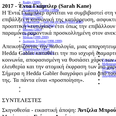
Reality (2009)
2017 - Έντα Γκάμπλερ (Sarah Kane)
Αγαμέμνων (2008)
Λεωφορείον ο Πόθος (2008)
Η Έντα Γκάμπλερ αρνείται να συμβιβαστεί στη 
Blasted (2007)
επιβάλλει η κοινωνική της κατάρρευση, ασφυκτι
Ηλέκτρα (2007)
Περιμένοντας... (κάτι για την πείνα) (2005-2006)
προοπτική «ευτυχίας» έτσι όπως την επιβάλλουν
Ήρθε η ώρα. Τομή (2004)
Βόιτσεκ (2003)
παραμένει ρομαντικά προσκολλημένη στον ανε
Ναί (2002)
Μήδεια (1999-2000)
Δεσποινίς Τζούλια (1998-1999)
Απεικονίζοντας την παθολογία, μιας απογοητευμ
Υπηρέτριες (1995-1996)
Μισάνθρωπος (1994)
Hedda Gabler καταθέτει την πιο ισχυρή διαμαρτ
ΑΛΛΕΣ ΣΥΝΕΡΓΑΣΙΕΣ
κοινωνία, αποφασισμένη να θυσιάσει χάριν των
Γλυκό πουλ
Mellemrum
ελευθερία και την ατομική έκφραση των πιο χαρ
Δεσποινίς 
Σήμερα η Hedda Gabler διαγράφει μέσα από του
Τζάκυ (20
Αλεξανδρι
της. Τα πάντα είναι «προσποίηση».
ΣΥΝΤΕΛΕΣΤΕΣ
Σκηνοθεσία - εικαστική άποψη:
Άντζελα Μπρού