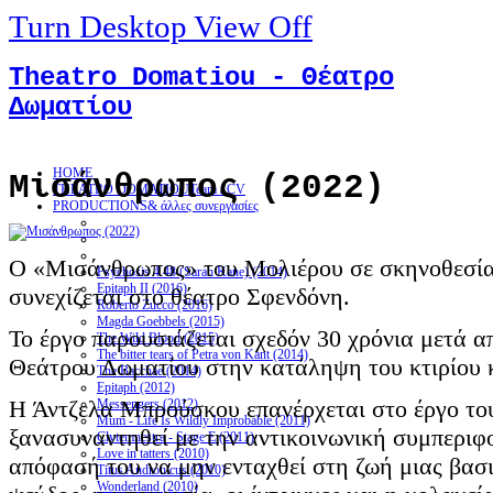
Turn Desktop View Off
Theatro Domatiou - Θέατρο
Δωματίου
HOME
Μισάνθρωπος (2022)
THEATRO DOMATIOU
Team / CV
PRODUCTIONS
& άλλες συνεργασίες
Ο «Μισάνθρωπος» του Μολιέρου σε σκηνοθεσί
Psychosis 4.48 (Sarah Kane) (2014)
Epitaph II (2016)
συνεχίζεται στο θέατρο Σφενδόνη.
Roberto Zucco (2016)
Magda Goebbels (2015)
Το έργο παρουσιάζεται σχεδόν 30 χρόνια μετά α
The Wild Blood (2015)
The bitter tears of Petra von Kant (2014)
Θεάτρου Δωματίου στην κατάληψη του κτιρίου κ
The Bacchae (2014)
Epitaph (2012)
Η Άντζελα Μπρούσκου επανέρχεται στο έργο το
Messengers (2012)
Mum - Life Is Wildly Improbable (2011)
ξανασυναντηθεί με την αντικοινωνική συμπερι
Clytemnestra - Stage E (2011)
Love in tatters (2010)
απόφασή του να μην ενταχθεί στη ζωή μιας βασι
Titus Andronicus (2010)
Wonderland (2010)