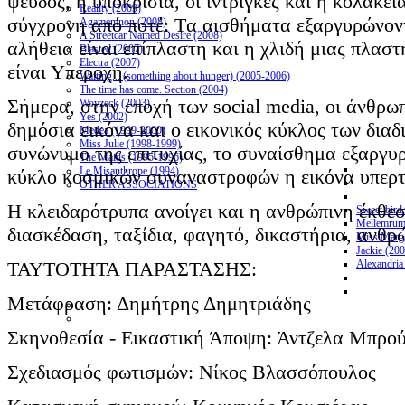
ψεύδος, η υποκρισία, οι ίντριγκες και η κολακε
Reality (2009)
σύγχρονη από ποτέ: Tα αισθήματα εξαργυρώνοντ
Agamemnon (2008)
A Streetcar Named Desire (2008)
αλήθεια είναι επίπλαστη και η χλιδή μιας πλαστ
Blasted (2007)
Electra (2007)
είναι Υπέροχη.
Waiting... (something about hunger) (2005-2006)
The time has come. Section (2004)
Σήμερα, στην εποχή των social media, οι άνθρω
Woyzeck (2003)
Yes (2002)
δημόσια εικόνα και ο εικονικός κύκλος των διαδ
Medea (1999-2000)
Miss Julie (1998-1999)
συνώνυμο της επιτυχίας, το συναίσθημα εξαργυρ
The Maids (1995-1996)
Le Misanthrope (1994)
κύκλο κοσμικών συναναστροφών η εικόνα υπερτε
OTHER ASSOCIATIONS
Η κλειδαρότρυπα ανοίγει και η ανθρώπινη έκθεση
Sweet bird
Mellemrum
διασκέδαση, ταξίδια, φαγητό, δικαστήρια, ανθρώ
Miss Marga
Jackie (20
ΤΑΥΤΟΤΗΤΑ ΠΑΡΑΣΤΑΣΗΣ:
Alexandria
Μετάφραση: Δημήτρης Δημητριάδης
Σκηνοθεσία - Εικαστική Άποψη: Άντζελα Μπρο
Σχεδιασμός φωτισμών: Νίκος Βλασσόπουλος