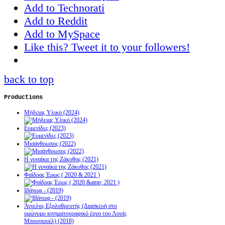
Add to Technorati
Add to Reddit
Add to MySpace
Like this? Tweet it to your followers!
back to top
Productions
Μήδειας Υλικό (2024)
Ευμενίδες (2023)
Μισάνθρωπος (2022)
Η γυναίκα της Ζάκυθος (2021)
Φαίδρας Έρως ( 2020 & 2021 )
Ιβάνωφ - (2019)
Άγγελος Εξολοθρευτής (Διασκευή στο
ομώνυμο κινηματογραφικό έργο του Λουίς
Μπουνιουέλ) (2018)