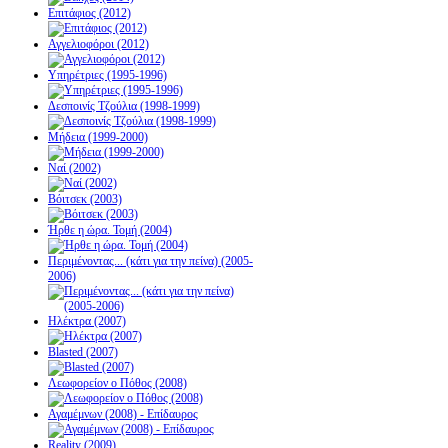
Επιτάφιος (2012)
Αγγελιοφόροι (2012)
Υπηρέτριες (1995-1996)
Δεσποινίς Τζούλια (1998-1999)
Μήδεια (1999-2000)
Ναί (2002)
Βόιτσεκ (2003)
Ήρθε η ώρα. Τομή (2004)
Περιμένοντας... (κάτι για την πείνα) (2005-
2006)
Ηλέκτρα (2007)
Blasted (2007)
Λεωφορείον ο Πόθος (2008)
Αγαμέμνων (2008) - Επίδαυρος
Reality (2009)