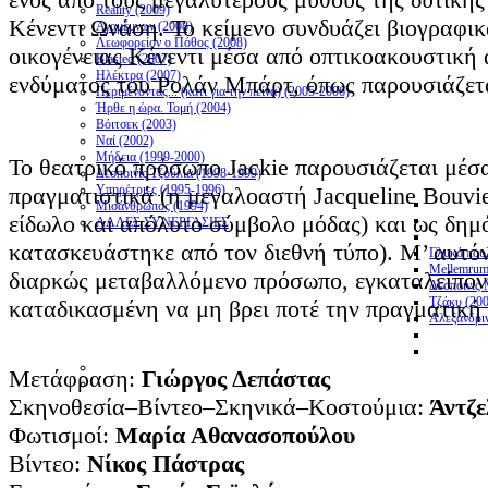
Reality (2009)
Κένεντι Ωνάση. Το κείμενο συνδυάζει βιογραφικά
Αγαμέμνων (2008)
Λεωφορείον ο Πόθος (2008)
οικογένειας Κένεντι μέσα από οπτικοακουστική 
Blasted (2007)
Ηλέκτρα (2007)
ενδύματος του Ρολάν Μπάρτ, όπως παρουσιάζετα
Περιμένοντας... (κάτι για την πείνα) (2005-2006)
Ήρθε η ώρα. Τομή (2004)
Βόιτσεκ (2003)
Ναί (2002)
Μήδεια (1999-2000)
Το θεατρικό πρόσωπο Jackie παρουσιάζεται μέσα 
Δεσποινίς Τζούλια (1998-1999)
πραγματιστικά (η μεγαλοαστή Jacqueline Bouvi
Υπηρέτριες (1995-1996)
Μισάνθρωπος (1994)
είδωλο και απόλυτο σύμβολο μόδας) και ως δημ
ΑΛΛΕΣ ΣΥΝΕΡΓΑΣΙΕΣ
κατασκευάστηκε από τον διεθνή τύπο). Μ’ αυτόν 
Γλυκό πουλ
Mellemrum
διαρκώς μεταβαλλόμενο πρόσωπο, εγκαταλείποντ
Δεσποινίς 
Τζάκυ (20
καταδικασμένη να μη βρει ποτέ την πραγματική 
Αλεξανδρι
Μετάφραση:
Γιώργος Δεπάστας
Σκηνοθεσία–Βίντεο–Σκηνικά–Κοστούμια:
Άντζε
Φωτισμοί:
Μαρία Αθανασοπούλου
Βίντεο:
Νίκος Πάστρας