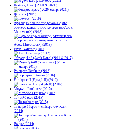
Φαίδρας Έρως ( 2020 & 2021 )
Ιβάνωφ - (2019)
Άγγελος Εξολοθρευτής (Διασκευή στο
ομώνυμο κινηματογραφικό έργο του Λουίς
Μπουνιουέλ) (2018)
Έντα Γκαμπλερ (2017)
Ψύχωση 4.48 (Sarah Kane) (2014 & 2017)
Ρομπέρτο Τσούκκο (2016)
Επιτάφιος ΙΙ (Epitaph II) (2016)
Μάγκντα Γκαίμπελς (2015)
Το τρελό αίμα (2015)
Τα πικρά δάκρυα της Πέτρα φον Καντ
(2014)
Βάκχες (2014)