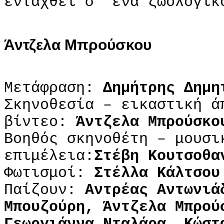
ενταχθεί σ’ ένα ζωολογικ
Άντζελα Μπρούσκου
Μετάφραση:
Δημήτρης Δημη
Σκηνοθεσία – εικαστική ά
βίντεο:
Άντζελα Μπρούσκο
Βοηθός σκηνοθέτη – μουσι
επιμέλεια:
Στέβη Κουτσοθα
Φωτισμοί:
Στέλλα Κάλτσου
Παίζουν:
Αντρέας Αντωνιά
Μπουζούρη, Άντζελα Μπρού
Γεωργιάννα Νταλάρα, Κώστ