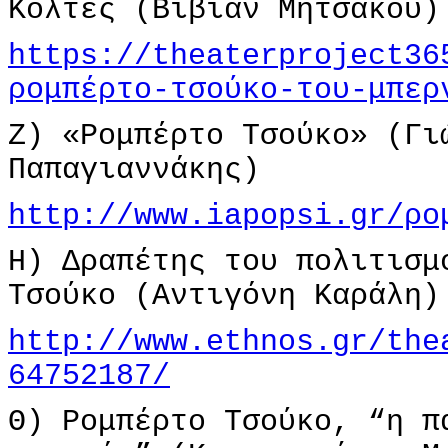
Κολτές (Βίβιαν Μητσάκου)
https://theaterproject36
ρομπέρτο-τσούκο-του-μπερ
Ζ) «Ρομπέρτο Τσούκο» (Γι
Παπαγιαννάκης)
http://www.iapopsi.gr/ρο
Η) Δραπέτης του πολιτισμ
Τσούκο (Αντιγόνη Καράλη)
http://www.ethnos.gr/the
64752187/
Θ) Ρομπέρτο Τσούκο, “η π