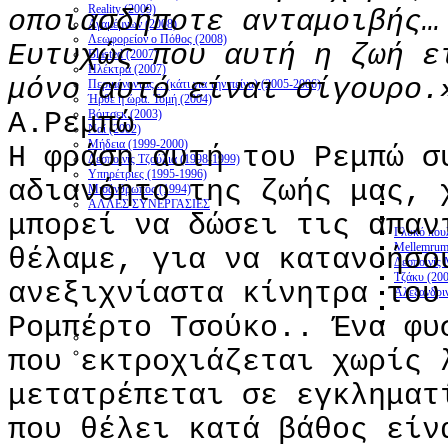
Reality (2009)
οποιασδήποτε ανταμοιβής…
Αγαμέμνων (2008)
Λεωφορείον ο Πόθος (2008)
Ευτυχώς που αυτή η ζωή ε
Blasted (2007)
Ηλέκτρα (2007)
μόνο αυτό είναι σίγουρo.
Περιμένοντας... (κάτι για την πείνα) (2005-2006)
Ήρθε η ώρα. Τομή (2004)
Α.Ρεμπώ
Βόιτσεκ (2003)
Ναί (2002)
Μήδεια (1999-2000)
Η φράση αυτή του Ρεμπώ σ
Δεσποινίς Τζούλια (1998-1999)
Υπηρέτριες (1995-1996)
αδιανόητο της ζωής μας, 
Μισάνθρωπος (1994)
ΑΛΛΕΣ ΣΥΝΕΡΓΑΣΙΕΣ
μπορεί να δώσει τις απαν
Γλυκό πουλ
Mellemrum
θέλαμε, για να κατανοήσο
Δεσποινίς 
Τζάκυ (20
ανεξιχνίαστα κίνητρα του
Αλεξανδρι
Ρομπέρτο Τσούκο.. Ένα φυ
που εκτροχιάζεται χωρίς 
μετατρέπεται σε εγκληματ
που θέλει κατά βάθος είν