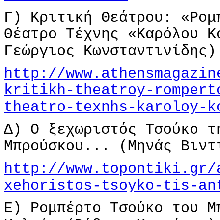
Γ) Κριτική Θεάτρου: «Ρομ
Θέατρο Τέχνης «Καρόλου Κ
Γεώργιος Κωνσταντινίδης)
http://www.athensmagazin
kritikh-theatroy-rompert
theatro-texnhs-karoloy-k
Δ) O ξεχωριστός Τσούκο τ
Μπρούσκου... (Μηνάς Βιντ
http://www.topontiki.gr/
xehoristos-tsoyko-tis-an
Ε) Ρομπέρτο Τσούκο του Μ