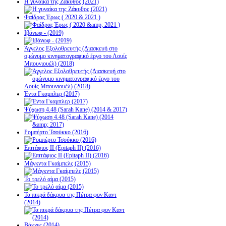
Η γυναίκα της Ζάκυθος (2021)
Φαίδρας Έρως ( 2020 & 2021 )
Ιβάνωφ - (2019)
Άγγελος Εξολοθρευτής (Διασκευή στο
ομώνυμο κινηματογραφικό έργο του Λουίς
Μπουνιουέλ) (2018)
Έντα Γκαμπλερ (2017)
Ψύχωση 4.48 (Sarah Kane) (2014 & 2017)
Ρομπέρτο Τσούκκο (2016)
Επιτάφιος ΙΙ (Epitaph II) (2016)
Μάγκντα Γκαίμπελς (2015)
Το τρελό αίμα (2015)
Τα πικρά δάκρυα της Πέτρα φον Καντ
(2014)
Βάκχες (2014)