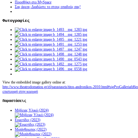
Προσθήκη στο MySpace
Σας άρεσε; Διαδώστε το στους οπαδούς σας!
Φωτογραφίες
View the embedded image gallery online at:
http://www.theatrodomatiou.gr/el/parastaseis/titos-andronikos-2010.html#sigProGalleriafd6
επιστροφή στην κορυφή
Παραστάσεις
Μήδειας Υλικό (2024)
Ευμενίδες (2023)
Μισάνθρωπος (2022)