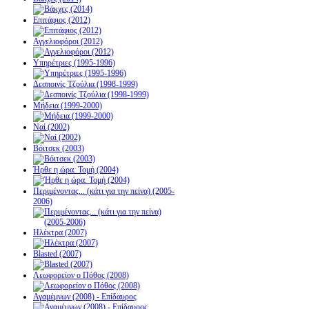
Επιτάφιος (2012)
Αγγελιοφόροι (2012)
Υπηρέτριες (1995-1996)
Δεσποινίς Τζούλια (1998-1999)
Μήδεια (1999-2000)
Ναί (2002)
Βόιτσεκ (2003)
Ήρθε η ώρα. Τομή (2004)
Περιμένοντας... (κάτι για την πείνα) (2005-
2006)
Ηλέκτρα (2007)
Blasted (2007)
Λεωφορείον ο Πόθος (2008)
Αγαμέμνων (2008) - Επίδαυρος