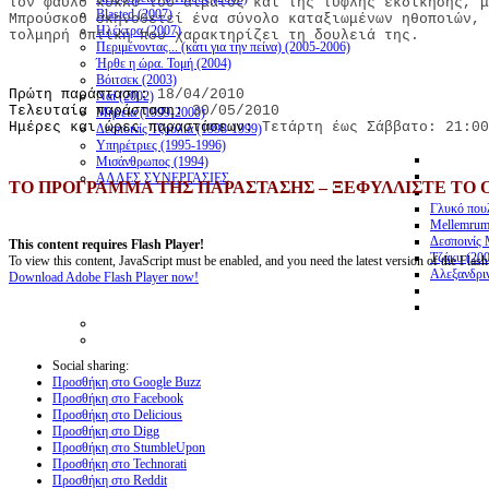
τον φαύλο κύκλο του αίματος και της τυφλής εκδίκησης, μ
Blasted (2007)
Μπρούσκου σκηνοθετεί ένα σύνολο καταξιωμένων ηθοποιών,
Ηλέκτρα (2007)
τολμηρή οπτική που χαρακτηρίζει τη δουλειά της.
Περιμένοντας... (κάτι για την πείνα) (2005-2006)
Ήρθε η ώρα. Τομή (2004)
Βόιτσεκ (2003)
Πρώτη παράσταση:
18/04/2010
Ναί (2002)
Τελευταία παράσταση:
30/05/2010
Μήδεια (1999-2000)
Ημέρες και ώρες παραστάσεων:
Τετάρτη έως Σάββατο: 21:00
Δεσποινίς Τζούλια (1998-1999)
Υπηρέτριες (1995-1996)
Μισάνθρωπος (1994)
ΑΛΛΕΣ ΣΥΝΕΡΓΑΣΙΕΣ
ΤΟ ΠΡΟΓΡΑΜΜΑ ΤΗΣ ΠΑΡΑΣΤΑΣΗΣ – ΞΕΦΥΛΛΙΣΤΕ ΤΟ 
Γλυκό πουλ
Mellemrum
Δεσποινίς 
This content requires Flash Player!
Τζάκυ (20
To view this content, JavaScript must be enabled, and you need the latest version of the Flash
Αλεξανδρι
Download Adobe Flash Player now!
Social sharing:
Προσθήκη στο Google Buzz
Προσθήκη στο Facebook
Προσθήκη στο Delicious
Προσθήκη στο Digg
Προσθήκη στο StumbleUpon
Προσθήκη στο Technorati
Προσθήκη στο Reddit