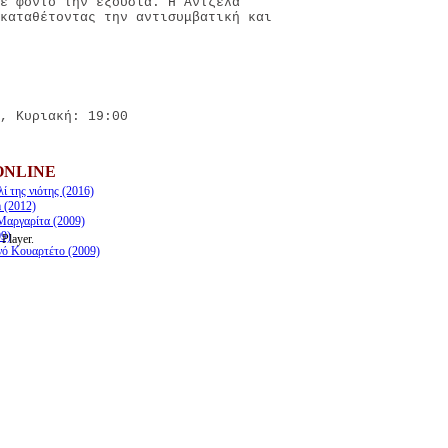
ε φόντο την εξουσία. Η Άντζελα
 καταθέτοντας την αντισυμβατική και
, Κυριακή: 19:00
ONLINE
ί της νιότης (2016)
 (2012)
Μαργαρίτα (2009)
09)
 Player.
νό Κουαρτέτο (2009)