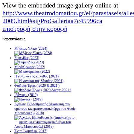
View the embedded image gallery online at:
http://www.theatrodomatiou.gr/el/parastaseis/alle
2009.html#sigProGalleriaa7c45996ca
επιστροφή στην κορυφή
Παραστάσεις
Μήδειας Υλικό (2024)
Ευμενίδες (2023)
Μισάνθρωπος (2022)
Η γυναίκα της Ζάκυθος (2021)
Φαίδρας Έρως ( 2020 & 2021 )
Ιβάνωφ - (2019)
Άγγελος Εξολοθρευτής (Διασκευή στο
ομώνυμο κινηματογραφικό έργο του Λουίς
Μπουνιουέλ) (2018)
Έντα Γκαμπλερ (2017)