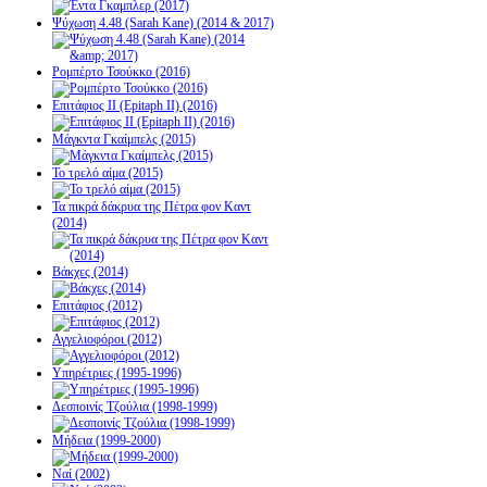
Ψύχωση 4.48 (Sarah Kane) (2014 & 2017)
Ρομπέρτο Τσούκκο (2016)
Επιτάφιος ΙΙ (Epitaph II) (2016)
Μάγκντα Γκαίμπελς (2015)
Το τρελό αίμα (2015)
Τα πικρά δάκρυα της Πέτρα φον Καντ
(2014)
Βάκχες (2014)
Επιτάφιος (2012)
Αγγελιοφόροι (2012)
Υπηρέτριες (1995-1996)
Δεσποινίς Τζούλια (1998-1999)
Μήδεια (1999-2000)
Ναί (2002)