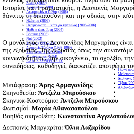
Reality (2009)
Ιστορίας και Γραμματικής, η Δεσποινίς Μαργαρ
Αγαμέμνων (2008)
Λεωφορείον ο Πόθος (2008)
θάνατο, τη δικαιοσύνη και την αδικία, στην ισό
Blasted (2007)
Ηλέκτρα (2007)
Περιμένοντας... (κάτι για την πείνα) (2005-2006)
Ήρθε η ώρα. Τομή (2004)
Βόιτσεκ (2003)
Ναί (2002)
Ο μονόλογος της Δεσποινίδας Μαργαρίτας είναι
Μήδεια (1999-2000)
Δεσποινίς Τζούλια (1998-1999)
της εξουσίας. Της εξουσίας όπως την συναντάμε 
Υπηρέτριες (1995-1996)
κοινωνικότητας. Την οικογένεια, το σχολείο, τη
Μισάνθρωπος (1994)
ΑΛΛΕΣ ΣΥΝΕΡΓΑΣΙΕΣ
συνειδήσεις, καθοδηγεί, διαφωτίζει αποτρέπει το
Γλυκό πουλ
Mellemrum
Δεσποινίς 
Τζάκυ (20
Μετάφραση:
Άρης Αρμαγανίδης
Αλεξανδρι
Σκηνοθεσία:
Άντζελα Μπρούσκου
Σκηνικά-Κοστούμια:
Άντζελα Μπρούσκου
Φωτισμοί:
Μαρία Αθανασοπούλου
Βοηθός σκηνοθέτη:
Κωνσταντίνα Αγγελοπούλο
Δεσποινίς Μαργαρίτα:
Όλια Λαζαρίδου