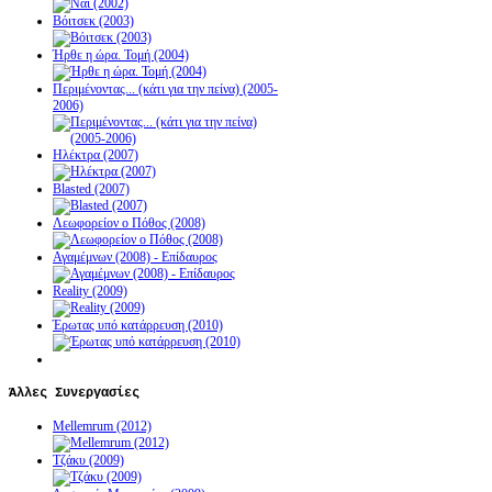
Βόιτσεκ (2003)
Ήρθε η ώρα. Τομή (2004)
Περιμένοντας... (κάτι για την πείνα) (2005-
2006)
Ηλέκτρα (2007)
Blasted (2007)
Λεωφορείον ο Πόθος (2008)
Αγαμέμνων (2008) - Επίδαυρος
Reality (2009)
Έρωτας υπό κατάρρευση (2010)
Άλλες
Συνεργασίες
Mellemrum (2012)
Τζάκυ (2009)