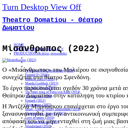
Turn Desktop View Off
Theatro Domatiou - Θέατρο
Δωματίου
HOME
Μισάνθρωπος (2022)
THEATRO DOMATIOU
Team / CV
PRODUCTIONS
& άλλες συνεργασίες
Ο «Μισάνθρωπος» του Μολιέρου σε σκηνοθεσί
Psychosis 4.48 (Sarah Kane) (2014)
Epitaph II (2016)
συνεχίζεται στο θέατρο Σφενδόνη.
Roberto Zucco (2016)
Magda Goebbels (2015)
Το έργο παρουσιάζεται σχεδόν 30 χρόνια μετά α
The Wild Blood (2015)
The bitter tears of Petra von Kant (2014)
Θεάτρου Δωματίου στην κατάληψη του κτιρίου κ
The Bacchae (2014)
Epitaph (2012)
Η Άντζελα Μπρούσκου επανέρχεται στο έργο το
Messengers (2012)
Mum - Life Is Wildly Improbable (2011)
ξανασυναντηθεί με την αντικοινωνική συμπερι
Clytemnestra - Stage E (2011)
Love in tatters (2010)
απόφασή του να μην ενταχθεί στη ζωή μιας βασι
Titus Andronicus (2010)
Wonderland (2010)