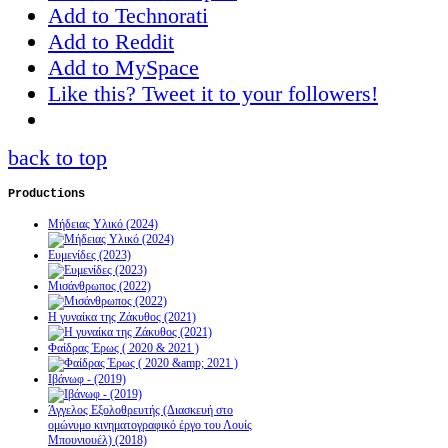
Add to Technorati
Add to Reddit
Add to MySpace
Like this? Tweet it to your followers!
back to top
Productions
Μήδειας Υλικό (2024)
Ευμενίδες (2023)
Μισάνθρωπος (2022)
Η γυναίκα της Ζάκυθος (2021)
Φαίδρας Έρως ( 2020 & 2021 )
Ιβάνωφ - (2019)
Άγγελος Εξολοθρευτής (Διασκευή στο
ομώνυμο κινηματογραφικό έργο του Λουίς
Μπουνιουέλ) (2018)