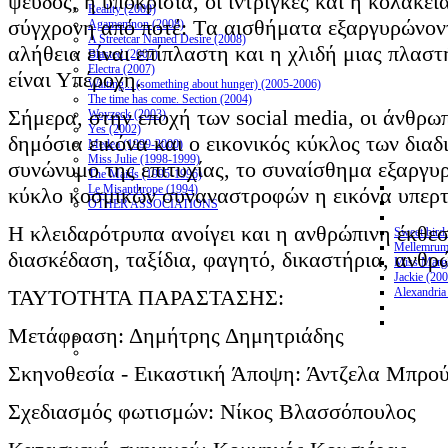
ψεύδος, η υποκρισία, οι ίντριγκες και η κολακε
Reality (2009)
σύγχρονη από ποτέ: Tα αισθήματα εξαργυρώνοντ
Agamemnon (2008)
A Streetcar Named Desire (2008)
αλήθεια είναι επίπλαστη και η χλιδή μιας πλαστ
Blasted (2007)
Electra (2007)
είναι Υπέροχη.
Waiting... (something about hunger) (2005-2006)
The time has come. Section (2004)
Σήμερα, στην εποχή των social media, οι άνθρω
Woyzeck (2003)
Yes (2002)
δημόσια εικόνα και ο εικονικός κύκλος των διαδ
Medea (1999-2000)
Miss Julie (1998-1999)
συνώνυμο της επιτυχίας, το συναίσθημα εξαργυρ
The Maids (1995-1996)
Le Misanthrope (1994)
κύκλο κοσμικών συναναστροφών η εικόνα υπερτε
OTHER ASSOCIATIONS
Η κλειδαρότρυπα ανοίγει και η ανθρώπινη έκθεση
Sweet bird
Mellemrum
διασκέδαση, ταξίδια, φαγητό, δικαστήρια, ανθρώ
Miss Marga
Jackie (20
ΤΑΥΤΟΤΗΤΑ ΠΑΡΑΣΤΑΣΗΣ:
Alexandria
Μετάφραση: Δημήτρης Δημητριάδης
Σκηνοθεσία - Εικαστική Άποψη: Άντζελα Μπρο
Σχεδιασμός φωτισμών: Νίκος Βλασσόπουλος