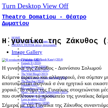
Turn Desktop View Off
Theatro Domatiou - Θέατρο
Δωματίου
HOME
Η γυναίκα της Ζάκυθος (
THEATRO DOMATIOU
Team / CV
PRODUCTIONS
& άλλες συνεργασίες
Image Gallery
Psychosis 4.48 (Sarah Kane) (2014)
Epitaph II (2016)
Η γυναίκα της Ζάκυθος - Διονύσιου Σολωμού
Roberto Zucco (2016)
Magda Goebbels (2015)
The Wild Blood (2015)
Κείμενο αιρετικό και αλληγορικό, ένα σύμπαν 
The bitter tears of Petra von Kant (2014)
The Bacchae (2014)
αποτυπώνεται σκηνικά σ ένα ηχητικό και εικαστ
Epitaph (2012)
χορικό. Το σώμα της Γυναίκας στοιχειώνεται μέ
Messengers (2012)
Mum - Life Is Wildly Improbable (2011)
που συνθέτουν το προσωπείο της γυναίκας δαίμο
Clytemnestra - Stage E (2011)
Love in tatters (2010)
Titus Andronicus (2010)
Σήμερα με την Γυναίκα της Ζάκυθος συναντιόμα
Wonderland (2010)