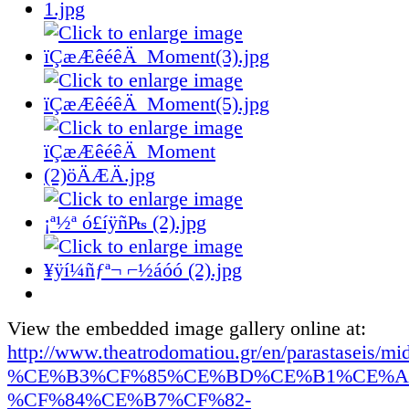
View the embedded image gallery online at:
http://www.theatrodomatiou.gr/en/parastaseis/
%CE%B3%CF%85%CE%BD%CE%B1%CE%A
%CF%84%CE%B7%CF%82-