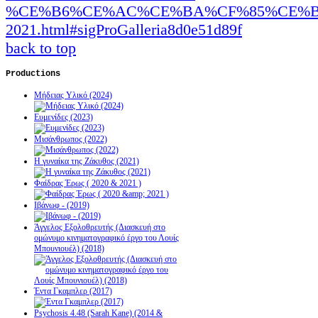
%CE%B6%CE%AC%CE%BA%CF%85%CE%B
2021.html#sigProGalleria8d0e51d89f
back to top
Productions
Μήδειας Υλικό (2024)
Ευμενίδες (2023)
Μισάνθρωπος (2022)
Η γυναίκα της Ζάκυθος (2021)
Φαίδρας Έρως ( 2020 & 2021 )
Ιβάνωφ - (2019)
Άγγελος Εξολοθρευτής (Διασκευή στο
ομώνυμο κινηματογραφικό έργο του Λουίς
Μπουνιουέλ) (2018)
Έντα Γκαμπλερ (2017)
Psychosis 4.48 (Sarah Kane) (2014 &