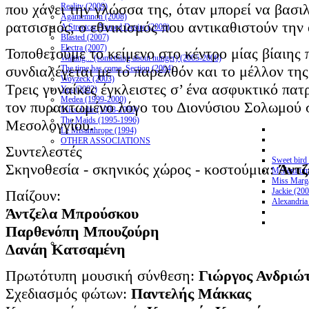
που χάνει την γλώσσα της, όταν μπορεί να βασιλ
Reality (2009)
Agamemnon (2008)
ρατσισμός, ο εθνικισμός που αντικαθιστούν την
A Streetcar Named Desire (2008)
Blasted (2007)
Electra (2007)
Τοποθετούμε το κείμενο στο κέντρο μίας βίαιης
Waiting... (something about hunger) (2005-2006)
συνδιαλέγεται με το παρελθόν και το μέλλον της
The time has come. Section (2004)
Woyzeck (2003)
Τρεις γυναίκες έγκλειστες σ’ ένα ασφυκτικό πα
Yes (2002)
Medea (1999-2000)
τoν πυρακτωμένο λόγο του Διονύσιου Σολωμού 
Miss Julie (1998-1999)
The Maids (1995-1996)
Μεσολογγίου.
Le Misanthrope (1994)
OTHER ASSOCIATIONS
Συντελεστές
Sweet bird
Σκηνοθεσία - σκηνικός χώρος - κοστούμια:
Άντ
Mellemrum
Miss Marga
Jackie (20
Παίζουν:
Alexandria
Άντζελα Μπρούσκου
Παρθενόπη Μπουζούρη
Δανάη Κατσαμένη
Πρωτότυπη μουσική σύνθεση:
Γιώργος Ανδριώ
Σχεδιασμός φώτων:
Παντελής Μάκκας