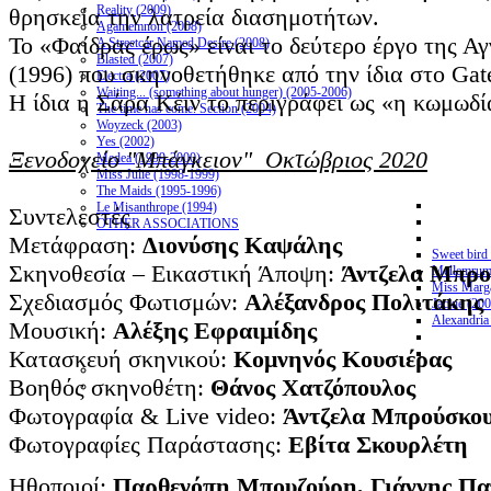
Reality (2009)
θρησκεία την λατρεία διασημοτήτων.
Agamemnon (2008)
Το «Φαίδρας έρως» είναι το δεύτερο έργο της 
A Streetcar Named Desire (2008)
Blasted (2007)
(1996) που σκηνοθετήθηκε από την ίδια στο Gate
Electra (2007)
Waiting... (something about hunger) (2005-2006)
Η ίδια η Σάρα Κέιν το περιγράφει ως «η κωμωδί
The time has come. Section (2004)
Woyzeck (2003)
Yes (2002)
Ξενοδοχείο "Μπάγκειον" Οκτώβριος 2020
Medea (1999-2000)
Miss Julie (1998-1999)
The Maids (1995-1996)
Le Misanthrope (1994)
Συντελεστές
OTHER ASSOCIATIONS
Μετάφραση:
Διονύσης Καψάλης
Sweet bird
Σκηνοθεσία – Εικαστική Άποψη:
Άντζελα Μπρο
Mellemrum
Miss Marga
Σχεδιασμός Φωτισμών:
Αλέξανδρος Πολιτάκης
Jackie (20
Alexandria
Μουσική:
Αλέξης Εφραιμίδης
Κατασκευή σκηνικού:
Κομνηνός Κουσιέρας
Bοηθός σκηνοθέτη:
Θάνος Χατζόπουλος
Φωτογραφία & Live video:
Άντζελα Μπρούσκο
Φωτογραφίες Παράστασης:
Εβίτα Σκουρλέτη
Ηθοποιοί:
Παρθενόπη Μπουζούρη, Γιάννης Παπ