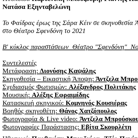
Νατάσα Εξηνταβελώνη
Το Φαίδρας έρως της Σάρα Κέιν σε σκηνοθεσία 
στο Θέατρο Σφενδόνη το 2021
Β' κύκλος παραστάσεων Θέατρο "Σφενδόνη" Νο
Συντελεστές
Μετάφραση:
Διονύσης Καψάλης
Σκηνοθεσία – Εικαστική Άποψη:
Άντζελα Μπρο
Σχεδιασμός Φωτισμών:
Αλέξανδρος Πολιτάκης
Μουσική:
Αλέξης Εφραιμίδης
Κατασκευή σκηνικού:
Κομνηνός Κουσιέρας
Bοηθός σκηνοθέτη:
Θάνος Χατζόπουλος
Φωτογραφία & Live video:
Άντζελα Μπρούσκο
Φωτογραφίες Παράστασης:
Εβίτα Σκουρλέτη