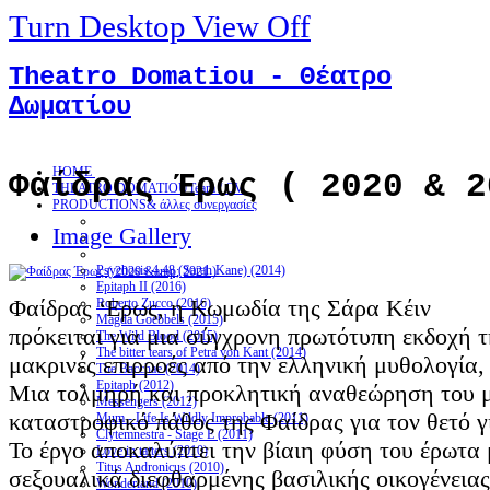
Turn Desktop View Off
Theatro Domatiou - Θέατρο
Δωματίου
HOME
Φαίδρας Έρως ( 2020 & 2
THEATRO DOMATIOU
Team / CV
PRODUCTIONS
& άλλες συνεργασίες
Image Gallery
Psychosis 4.48 (Sarah Kane) (2014)
Epitaph II (2016)
Φαίδρας ‘Ερως, η Κωμωδία της Σάρα Κέιν
Roberto Zucco (2016)
Magda Goebbels (2015)
πρόκειται για μια σύγχρονη πρωτότυπη εκδοχή τ
The Wild Blood (2015)
The bitter tears of Petra von Kant (2014)
μακρινές επιρροές από την ελληνική μυθολογία,
The Bacchae (2014)
Epitaph (2012)
Μια τολμηρή και προκλητική αναθεώρηση του μ
Messengers (2012)
καταστροφικό πάθος της Φαίδρας για τον θετό γ
Mum - Life Is Wildly Improbable (2011)
Clytemnestra - Stage E (2011)
Το έργο αποκαλύπτει την βίαιη φύση του έρωτα 
Love in tatters (2010)
Titus Andronicus (2010)
σεξουαλικά διεφθαρμένης βασιλικής οικογένειας 
Wonderland (2010)