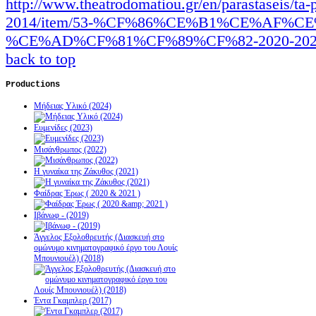
http://www.theatrodomatiou.gr/en/parastaseis/ta-p
2014/item/53-%CF%86%CE%B1%CE%AF%
%CE%AD%CF%81%CF%89%CF%82-2020-2022.ht
back to top
Productions
Μήδειας Υλικό (2024)
Ευμενίδες (2023)
Μισάνθρωπος (2022)
Η γυναίκα της Ζάκυθος (2021)
Φαίδρας Έρως ( 2020 & 2021 )
Ιβάνωφ - (2019)
Άγγελος Εξολοθρευτής (Διασκευή στο
ομώνυμο κινηματογραφικό έργο του Λουίς
Μπουνιουέλ) (2018)
Έντα Γκαμπλερ (2017)