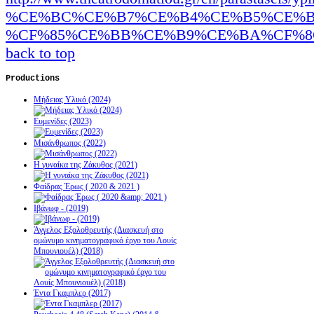
%CE%BC%CE%B7%CE%B4%CE%B5%CE%B
%CF%85%CE%BB%CE%B9%CE%BA%CF%8C.html
back to top
Productions
Μήδειας Υλικό (2024)
Ευμενίδες (2023)
Μισάνθρωπος (2022)
Η γυναίκα της Ζάκυθος (2021)
Φαίδρας Έρως ( 2020 & 2021 )
Ιβάνωφ - (2019)
Άγγελος Εξολοθρευτής (Διασκευή στο
ομώνυμο κινηματογραφικό έργο του Λουίς
Μπουνιουέλ) (2018)
Έντα Γκαμπλερ (2017)