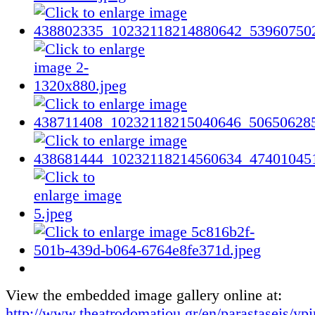
View the embedded image gallery online at:
http://www.theatrodomatiou.gr/en/parastaseis/ypi