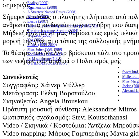
Reality (2009)
σημερινά.
Agamemnon (2008)
A Streetcar Named Desire (2008)
Σήμερα που όλος ο πλανήτης πλήττεται από πολ
Blasted (2007)
Electra (2007)
ανθρωπότητα κινδυνεύει από την ύβρη που διαπ
Waiting... (something about hunger) (2005-2006)
The time has come. Section (2004)
Μήδεια έρχεται να μας θυμίσει πως εμείς τελικ
Woyzeck (2003)
μορφή της γίνεται ο τόπος της συλλογικής μνήμ
Yes (2002)
Medea (1999-2000)
Miss Julie (1998-1999)
Το θέατρο του Μύλλερ βρίσκεται πάλι στο προσ
The Maids (1995-1996)
Le Misanthrope (1994)
των νεκρών που αριθμεί ο Πολιτισμός μας
OTHER ASSOCIATIONS
Sweet bird
Συντελεστές
Mellemrum
Miss Marga
Συγγραφέας: Χάινερ Μύλλερ
Jackie (20
Alexandria
Μετάφραση: Ελένη Βαροπούλου
Σκηνοθεσία: Angela Brouskou
Πρότυπη μουσική σύνθεση: Aleksandros Mitros
Φωτιστικός σχεδιασμός: Stevi Koutsothanasi
Video / Σκηνικά / Κοστούμια: Άντζελα Μπρούσ
Video mapping: Μάριος Γαμπιεράκης Mavra gid