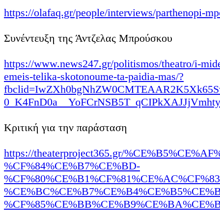
https://olafaq.gr/people/interviews/parthenopi-mp
Συνέντευξη της Άντζελας Μπρούσκου
https://www.news247.gr/politismos/theatro/i-mide
emeis-telika-skotonoume-ta-paidia-mas/?
fbclid=IwZXh0bgNhZW0CMTEAAR2K5Xk65Sw
0_K4FnD0a__YoFCrNSB5T_qCIPkXAJJjVmht
Κριτική για την παράσταση
https://theaterproject365.gr/%CE%B5%CE
%CF%84%CE%B7%CE%BD-
%CF%80%CE%B1%CF%81%CE%AC%CF%83
%CE%BC%CE%B7%CE%B4%CE%B5%CE%B
%CF%85%CE%BB%CE%B9%CE%BA%CE%BF-