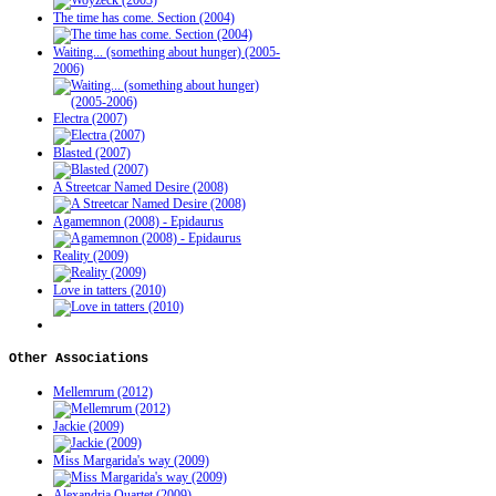
The time has come. Section (2004)
Waiting... (something about hunger) (2005-
2006)
Electra (2007)
Blasted (2007)
A Streetcar Named Desire (2008)
Agamemnon (2008) - Epidaurus
Reality (2009)
Love in tatters (2010)
Other
Associations
Mellemrum (2012)
Jackie (2009)
Miss Margarida's way (2009)
Alexandria Quartet (2009)