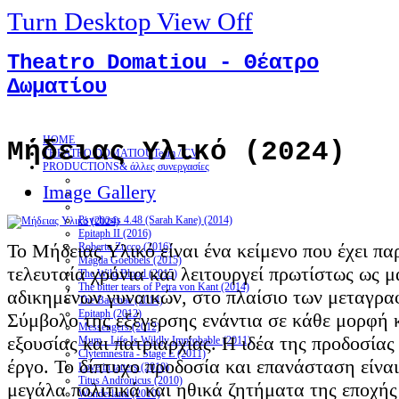
Turn Desktop View Off
Theatro Domatiou - Θέατρο
Δωματίου
HOME
Μήδειας Υλικό (2024)
THEATRO DOMATIOU
Team / CV
PRODUCTIONS
& άλλες συνεργασίες
Image Gallery
Psychosis 4.48 (Sarah Kane) (2014)
Epitaph II (2016)
Το Μήδειας Υλικό είναι ένα κείμενο που έχει π
Roberto Zucco (2016)
Magda Goebbels (2015)
τελευταία χρόνια και λειτουργεί πρωτίστως ως 
The Wild Blood (2015)
The bitter tears of Petra von Kant (2014)
αδικημένων γυναικών, στο πλαίσιο των μεταγρα
The Bacchae (2014)
Epitaph (2012)
Σύμβολο της εξέγερσης ενάντια σε κάθε μορφή 
Messengers (2012)
εξουσίας και πατριαρχίας. Η ιδέα της προδοσίας
Mum - Life Is Wildly Improbable (2011)
Clytemnestra - Stage E (2011)
έργο. Το δίπτυχο προδοσία και επανάσταση είν
Love in tatters (2010)
Titus Andronicus (2010)
μεγάλα πολιτικά και ηθικά ζητήματα της εποχής
Wonderland (2010)